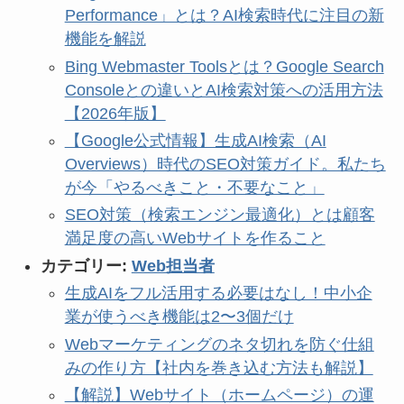
Performance」とは？AI検索時代に注目の新
機能を解説
Bing Webmaster Toolsとは？Google Search
Consoleとの違いとAI検索対策への活用方法
【2026年版】
【Google公式情報】生成AI検索（AI
Overviews）時代のSEO対策ガイド。私たち
が今「やるべきこと・不要なこと」
SEO対策（検索エンジン最適化）とは顧客
満足度の高いWebサイトを作ること
カテゴリー:
Web担当者
生成AIをフル活用する必要はなし！中小企
業が使うべき機能は2〜3個だけ
Webマーケティングのネタ切れを防ぐ仕組
みの作り方【社内を巻き込む方法も解説】
【解説】Webサイト（ホームページ）の運