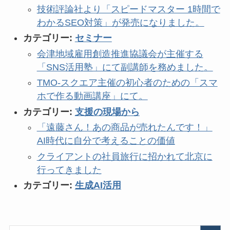
技術評論社より「スピードマスター 1時間で
わかるSEO対策」が発売になりました。
カテゴリー:
セミナー
会津地域雇用創造推進協議会が主催する
「SNS活用塾」にて副講師を務めました。
TMO-スクエア主催の初心者のための「スマ
ホで作る動画講座」にて。
カテゴリー:
支援の現場から
「遠藤さん！あの商品が売れたんです！」
AI時代に自分で考えることの価値
クライアントの社員旅行に招かれて北京に
行ってきました
カテゴリー:
生成AI活用