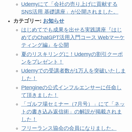
Udemyにて「会社の売り上げに貢献する
SNS活用 基礎講座」が公開されました。
カテゴリー:
お知らせ
はじめてでも成果を出せる実践講座『はじ
めてのChatGPT活用入門コース Webマーケ
ティング編』を公開
夏のリスキリングに！Udemyの割引クーポ
ンをプレゼント！
Udemyでの受講者数が1万人を突破いたしま
した！
Ptengineの公式インフルエンサーに任命し
て頂きました！
「ゴルフ場セミナー（7月号）」にて「ネッ
トの書き込み返信術」の解説が掲載されま
した！
フリーランス協会の会員になりました。