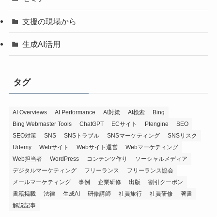
支援の現場から
生成AI活用
タグ
AI Overviews
AI Performance
AI対策
AI検索
Bing
Bing Webmaster Tools
ChatGPT
ECサイト
Ptengine
SEO
SEO対策
SNS
SNSトラブル
SNSマーケティング
SNSリスク
Udemy
Webサイト
Webサイト運営
Webマーケティング
Web担当者
WordPress
コンテンツ作り
ソーシャルメディア
デジタルマーケティング
フリーランス
フリーランス協会
メールマーケティング
事例
企業研修
出版
割引クーポン
書籍掲載
法律
生成AI
研修講師
社員旅行
社員研修
著書
解説記事