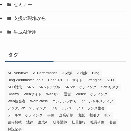
セミナー
支援の現場から
生成AI活用
タグ
AI Overviews
AI Performance
AI対策
AI検索
Bing
Bing Webmaster Tools
ChatGPT
ECサイト
Ptengine
SEO
SEO対策
SNS
SNSトラブル
SNSマーケティング
SNSリスク
Udemy
Webサイト
Webサイト運営
Webマーケティング
Web担当者
WordPress
コンテンツ作り
ソーシャルメディア
デジタルマーケティング
フリーランス
フリーランス協会
メールマーケティング
事例
企業研修
出版
割引クーポン
書籍掲載
法律
生成AI
研修講師
社員旅行
社員研修
著書
解説記事