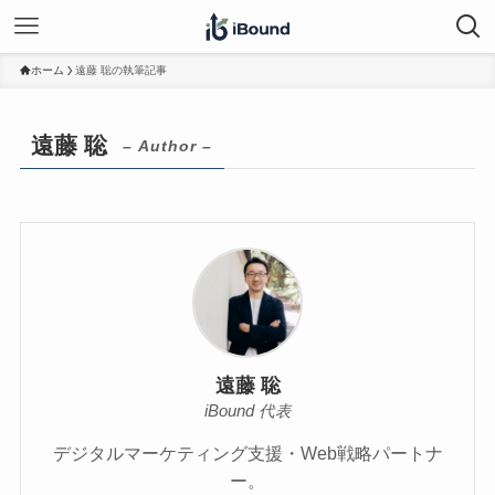
ホーム
遠藤 聡の執筆記事
遠藤 聡
– Author –
遠藤 聡
iBound 代表
デジタルマーケティング支援・Web戦略パートナ
ー。