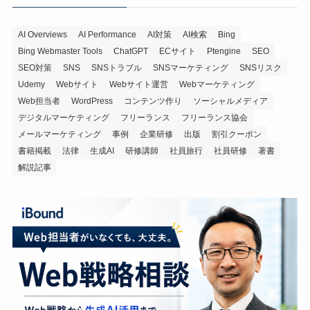
AI Overviews
AI Performance
AI対策
AI検索
Bing
Bing Webmaster Tools
ChatGPT
ECサイト
Ptengine
SEO
SEO対策
SNS
SNSトラブル
SNSマーケティング
SNSリスク
Udemy
Webサイト
Webサイト運営
Webマーケティング
Web担当者
WordPress
コンテンツ作り
ソーシャルメディア
デジタルマーケティング
フリーランス
フリーランス協会
メールマーケティング
事例
企業研修
出版
割引クーポン
書籍掲載
法律
生成AI
研修講師
社員旅行
社員研修
著書
解説記事