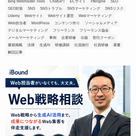
Bing Webmaster Tools
ChatGPT
ECサイト
Ptengine
SEO
SEO対策
SNS
SNSトラブル
SNSマーケティング
SNSリスク
Udemy
Webサイト
Webサイト運営
Webマーケティング
Web担当者
WordPress
コンテンツ作り
ソーシャルメディア
デジタルマーケティング
フリーランス
フリーランス協会
メールマーケティング
事例
企業研修
出版
割引クーポン
書籍掲載
法律
生成AI
研修講師
社員旅行
社員研修
著書
解説記事